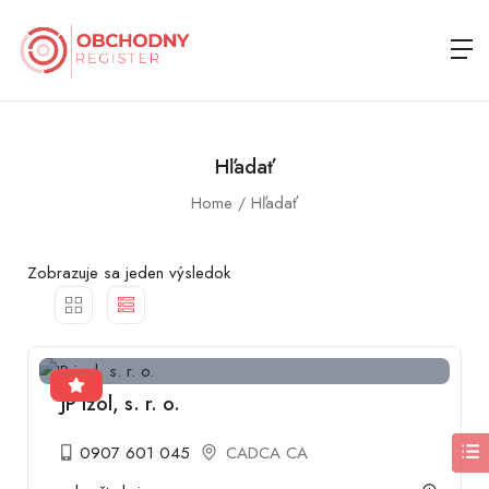
Hľadať
Home
Hľadať
Zobrazuje sa jeden výsledok
JP izol, s. r. o.
0907 601 045
CADCA CA