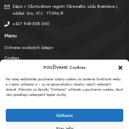
Zápis v Obchodnom registri Okresného súdu Bratislava I,
oddiel: Sro, Vl.č.: 77396/B
+421 948 858 060
Menu
Ochrana osobných údajov
Cookies
POUŽÍVAME Cookies
Na našej webstránke používame súbory cookies na zaistenie funkčnosti webu
© obchodnyregister.com – All rights reserved
a s vaším súhlasom o. i. aj na personalizáciu obsahu našich webových
stránok. Kliknutím na tlačidlo "Súhlasím" súhlasíte s používaním cookies, ktoré
nám pomáhajú zabezpečiť lepšie služby.
Súhlasím
Viac info