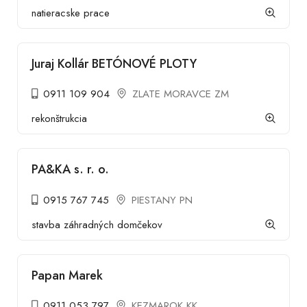
natieracske prace
Juraj Kollár BETÓNOVÉ PLOTY
0911 109 904
ZLATE MORAVCE ZM
rekonštrukcia
PA&KA s. r. o.
0915 767 745
PIESTANY PN
stavba záhradných domčekov
Papan Marek
0911 053 797
KEZMAROK KK