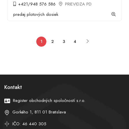
+421/948 576 586
PRIEVIDZA PD
predaj plotových dosiek
1
2
3
4
Kontakt
Register obchodných spoločností s.r.o.
Gorkého 1, 811 01 Bratislava
IČO: 46 440 305