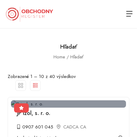
Hľadať
Home
Hľadať
Zobrazené
1
–
10
z 40 výsledkov
JP izol, s. r. o.
0907 601 045
CADCA CA