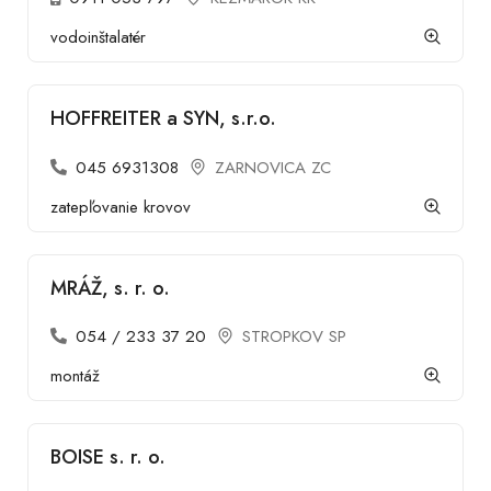
vodoinštalatér
HOFFREITER a SYN, s.r.o.
045 6931308
ZARNOVICA ZC
zatepľovanie krovov
MRÁŽ, s. r. o.
054 / 233 37 20
STROPKOV SP
montáž
BOISE s. r. o.