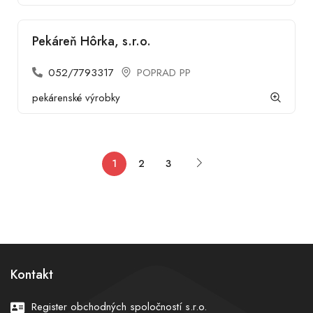
Pekáreň Hôrka, s.r.o.
052/7793317
POPRAD PP
pekárenské výrobky
1
2
3
Kontakt
Register obchodných spoločností s.r.o.