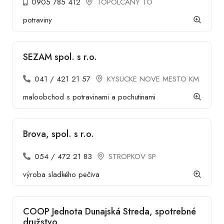
0905 785 412
TOPOLCANY TO
potraviny
SEZAM spol. s r.o.
041 / 421 21 57
KYSUCKE NOVE MESTO KM
maloobchod s potravinami a pochutinami
Brova, spol. s r.o.
054 / 472 21 83
STROPKOV SP
výroba sladkého pečiva
COOP Jednota Dunajská Streda, spotrebné
družstvo