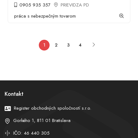
0905 935 357
PRIEVIDZA PD
práca s nebezpečným tovarom
1
2
3
4
Kontakt
Register obchodných spoločností s.r.o.
Gorkého 1, 811 01 Bratislava
IČO: 46 440 305