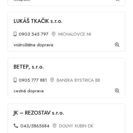
LUKÁŠ TKAČIK s.r.o.
0903 545 797
MICHALOVCE MI
vnútroštátna doprava
BETEP, s.r.o.
0905 777 881
BANSKA BYSTRICA BB
cestná doprava
JK – REZOSTAV s.r.o.
043/5865684
DOLNY KUBIN DK