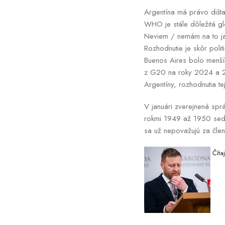
Argentína má právo diš
WHO je stále dôležitá g
Neviem / nemám na to j
Rozhodnutie je skôr polit
Buenos Aires bolo menším
z G20 na roky 2024 a 202
Argentíny, rozhodnutia tej
V januári zverejnená s
rokmi 1949 až 1950 sede
sa už nepovažujú za člen
Číta