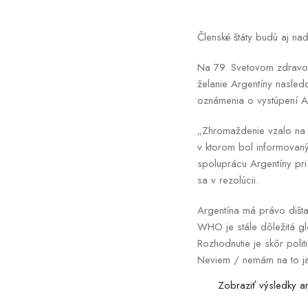
Členské štáty budú aj na
Na 79. Svetovom zdravot
želanie Argentíny nasled
oznámenia o vystúpení Ar
„Zhromaždenie vzalo na 
v ktorom bol informovaný
spoluprácu Argentíny pri
sa v rezolúcii.
Argentína má právo diš
WHO je stále dôležitá g
Rozhodnutie je skôr polit
Neviem / nemám na to j
Zobraziť výsledky a