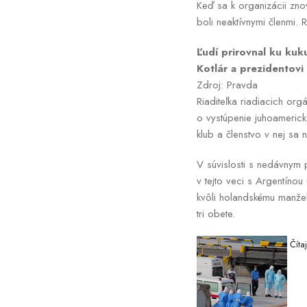
Keď sa k organizácii zno
boli neaktívnymi členmi. 
Ľudí prirovnal ku kuk
Kotlár a prezidentovi
Zdroj: Pravda
Riaditeľka riadiacich or
o vystúpenie juhoamerick
klub a členstvo v nej sa
V súvislosti s nedávnym
v tejto veci s Argentíno
kvôli holandskému manžel
tri obete.
Číta