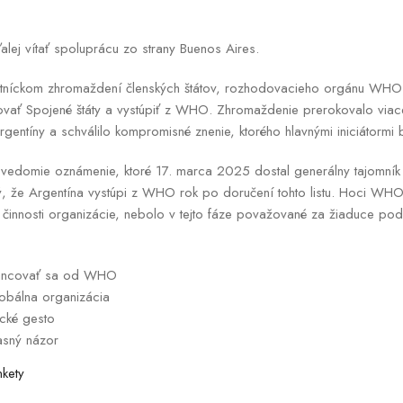
ďalej vítať spoluprácu zo strany Buenos Aires.
níckom zhromaždení členských štátov, rozhodovacieho orgánu WHO, 
ovať Spojené štáty a vystúpiť z WHO. Zhromaždenie prerokovalo viace
gentíny a schválilo kompromisné znenie, ktorého hlavnými iniciátormi 
vedomie oznámenie, ktoré 17. marca 2025 dostal generálny tajomník
, že Argentína vystúpi z WHO rok po doručení tohto listu. Hoci WHO 
 činnosti organizácie, nebolo v tejto fáze považované za žiaduce podn
tancovať sa od WHO
lobálna organizácia
ické gesto
asný názor
nkety