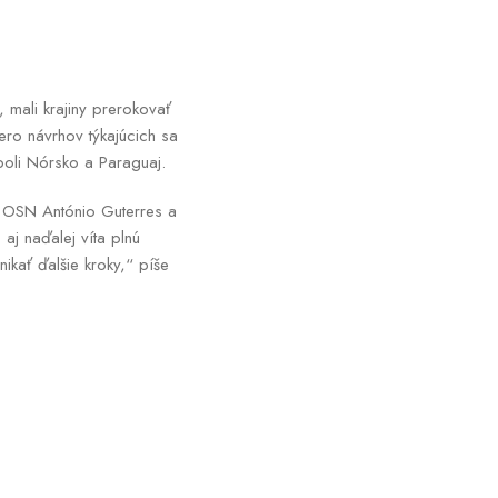
mali krajiny prerokovať
ro návrhov týkajúcich sa
boli Nórsko a Paraguaj.
 OSN António Guterres a
aj naďalej víta plnú
ikať ďalšie kroky,“ píše