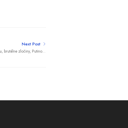
Next Post
u, brutálne zločiny, Putinove
 dane z EÚ (týždenný výber)