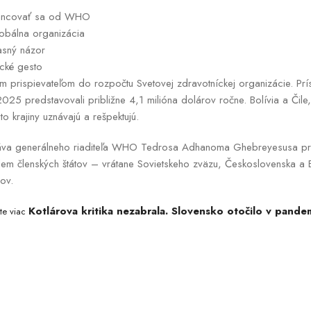
tancovať sa od WHO
lobálna organizácia
asný názor
ické gesto
 prispievateľom do rozpočtu Svetovej zdravotníckej organizácie. Prísp
5 predstavovali približne 4,1 milióna dolárov ročne. Bolívia a Čile,
to krajiny uznávajú a rešpektujú.
práva generálneho riaditeľa WHO Tedrosa Adhanoma Ghebreyesusa pr
m členských štátov – vrátane Sovietskeho zväzu, Československa a B
ov.
Kotlárova kritika nezabrala. Slovensko otočilo v pan
jte viac