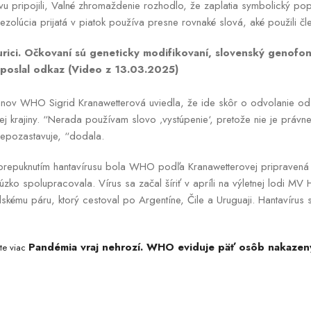
vu pripojili, Valné zhromaždenie rozhodlo, že zaplatia symbolický po
Rezolúcia prijatá v piatok používa presne rovnaké slová, aké použili čl
urici. Očkovaní sú geneticky modifikovaní, slovenský genofon
 poslal odkaz (Video z 13.03.2025)
gánov WHO Sigrid Kranawetterová uviedla, že ide skôr o odvolanie od z
ej krajiny. “Nerada používam slovo ‚vystúpenie‘, pretože nie je práv
 nepozastavuje, “dodala.
 prepuknutím hantavírusu bola WHO podľa Kranawetterovej pripraven
u úzko spolupracovala. Vírus sa začal šíriť v apríli na výletnej lodi
skému páru, ktorý cestoval po Argentíne, Čile a Uruguaji. Hantavírus 
Pandémia vraj nehrozí. WHO eviduje päť osôb nakazený
jte viac