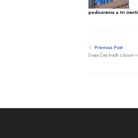
podozrenia a tri úmrt
Previous Post
Dvaja Česi kradli z boxov v 
Polícia ich chytila priamo pr