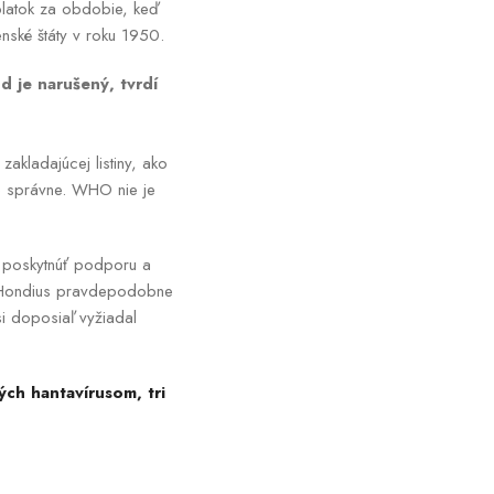
platok za obdobie, keď
enské štáty v roku 1950.
d je narušený, tvrdí
akladajúcej listiny, ako
ne správne. WHO nie je
á poskytnúť podporu a
 MV Hondius pravdepodobne
si doposiaľ vyžiadal
ch hantavírusom, tri