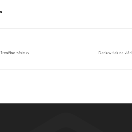
ia
Trenčíne zásielky.
Dankov tlak na vlád
i čine
peniaze aj nové