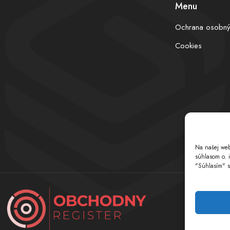
Menu
Ochrana osobný
Cookies
Na našej web
súhlasom o. 
"Súhlasím" s