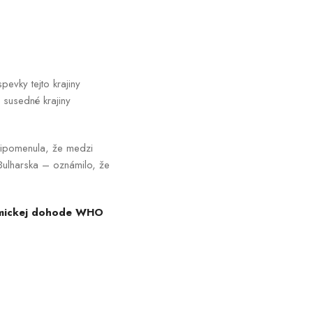
evky tejto krajiny
 susedné krajiny
ipomenula, že medzi
ulharska – oznámilo, že
demickej dohode WHO