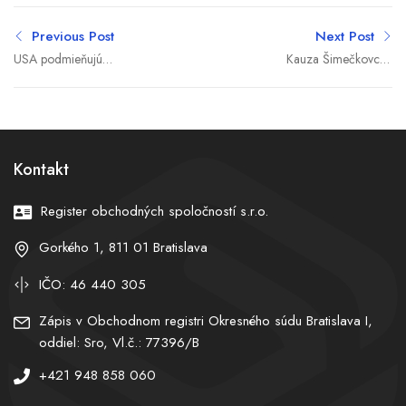
Previous Post
Next Post
USA podmieňujú
Kauza Šimečkovcov
obnovenie podpory Iraku
graduje: Vyšetrovateľ
jasným odklonom od
narazil na faktúru, ktorá
proiránskych skupín
bola vo vyúčtovaní dvakrát
Kontakt
Register obchodných spoločností s.r.o.
Gorkého 1, 811 01 Bratislava
IČO: 46 440 305
Zápis v Obchodnom registri Okresného súdu Bratislava I,
oddiel: Sro, Vl.č.: 77396/B
+421 948 858 060