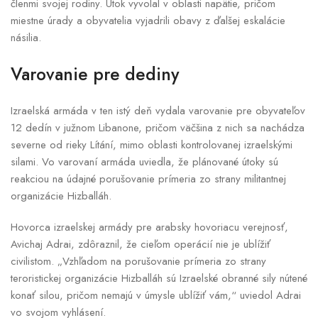
členmi svojej rodiny. Útok vyvolal v oblasti napätie, pričom
miestne úrady a obyvatelia vyjadrili obavy z ďalšej eskalácie
násilia.
Varovanie pre dediny
Izraelská armáda v ten istý deň vydala varovanie pre obyvateľov
12 dedín v južnom Libanone, pričom väčšina z nich sa nachádza
severne od rieky Lítání, mimo oblasti kontrolovanej izraelskými
silami. Vo varovaní armáda uviedla, že plánované útoky sú
reakciou na údajné porušovanie prímeria zo strany militantnej
organizácie Hizballáh.
Hovorca izraelskej armády pre arabsky hovoriacu verejnosť,
Avichaj Adrai, zdôraznil, že cieľom operácií nie je ublížiť
civilistom. „Vzhľadom na porušovanie prímeria zo strany
teroristickej organizácie Hizballáh sú Izraelské obranné sily nútené
konať silou, pričom nemajú v úmysle ublížiť vám,“ uviedol Adrai
vo svojom vyhlásení.