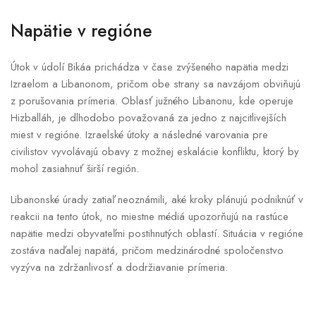
Napätie v regióne
Útok v údolí Bikáa prichádza v čase zvýšeného napätia medzi
Izraelom a Libanonom, pričom obe strany sa navzájom obviňujú
z porušovania prímeria. Oblasť južného Libanonu, kde operuje
Hizballáh, je dlhodobo považovaná za jedno z najcitlivejších
miest v regióne. Izraelské útoky a následné varovania pre
civilistov vyvolávajú obavy z možnej eskalácie konfliktu, ktorý by
mohol zasiahnuť širší región.
Libanonské úrady zatiaľ neoznámili, aké kroky plánujú podniknúť v
reakcii na tento útok, no miestne médiá upozorňujú na rastúce
napätie medzi obyvateľmi postihnutých oblastí. Situácia v regióne
zostáva naďalej napätá, pričom medzinárodné spoločenstvo
vyzýva na zdržanlivosť a dodržiavanie prímeria.