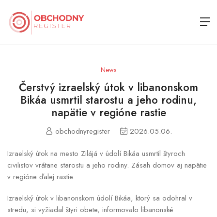
News
Čerstvý izraelský útok v libanonskom
Bikáa usmrtil starostu a jeho rodinu,
napätie v regióne rastie
obchodnyregister
2026.05.06.
Izraelský útok na mesto Zilájá v údolí Bikáa usmrtil štyroch
civilistov vrátane starostu a jeho rodiny. Zásah domov aj napätie
v regióne ďalej rastie.
Izraelský útok v libanonskom údolí Bikáa, ktorý sa odohral v
stredu, si vyžiadal štyri obete, informovalo libanonské