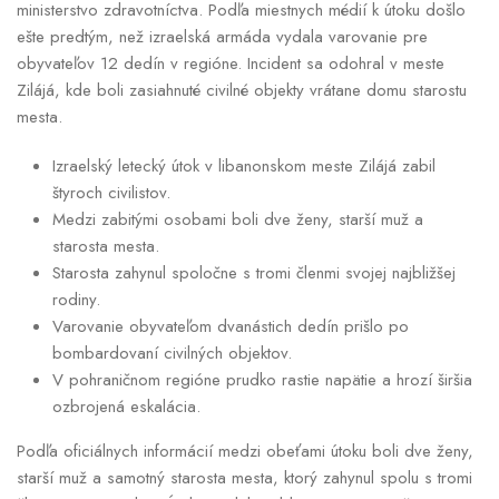
ministerstvo zdravotníctva. Podľa miestnych médií k útoku došlo
ešte predtým, než izraelská armáda vydala varovanie pre
obyvateľov 12 dedín v regióne. Incident sa odohral v meste
Zilájá, kde boli zasiahnuté civilné objekty vrátane domu starostu
mesta.
Izraelský letecký útok v libanonskom meste Zilájá zabil
štyroch civilistov.
Medzi zabitými osobami boli dve ženy, starší muž a
starosta mesta.
Starosta zahynul spoločne s tromi členmi svojej najbližšej
rodiny.
Varovanie obyvateľom dvanástich dedín prišlo po
bombardovaní civilných objektov.
V pohraničnom regióne prudko rastie napätie a hrozí širšia
ozbrojená eskalácia.
Podľa oficiálnych informácií medzi obeťami útoku boli dve ženy,
starší muž a samotný starosta mesta, ktorý zahynul spolu s tromi