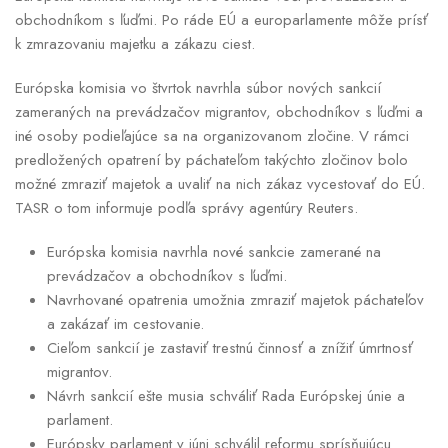
obchodníkom s ľuďmi. Po ráde EÚ a europarlamente môže prísť
k zmrazovaniu majetku a zákazu ciest.
Európska komisia vo štvrtok navrhla súbor nových sankcií
zameraných na prevádzačov migrantov, obchodníkov s ľuďmi a
iné osoby podieľajúce sa na organizovanom zločine. V rámci
predložených opatrení by páchateľom takýchto zločinov bolo
možné zmraziť majetok a uvaliť na nich zákaz vycestovať do EÚ.
TASR o tom informuje podľa správy agentúry Reuters.
Európska komisia navrhla nové sankcie zamerané na
prevádzačov a obchodníkov s ľuďmi.
Navrhované opatrenia umožnia zmraziť majetok páchateľov
a zakázať im cestovanie.
Cieľom sankcií je zastaviť trestnú činnosť a znížiť úmrtnosť
migrantov.
Návrh sankcií ešte musia schváliť Rada Európskej únie a
parlament.
Európsky parlament v júni schválil reformu sprísňujúcu