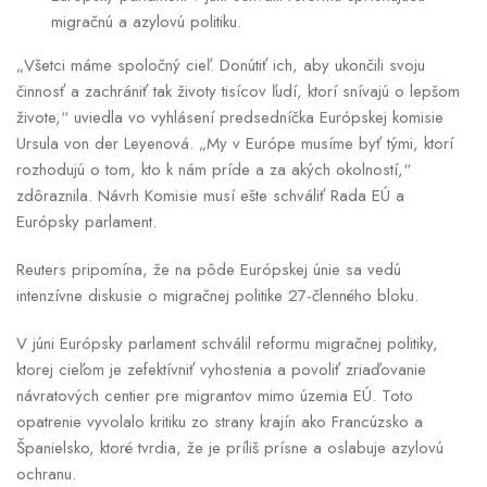
migračnú a azylovú politiku.
„Všetci máme spoločný cieľ. Donútiť ich, aby ukončili svoju
činnosť a zachrániť tak životy tisícov ľudí, ktorí snívajú o lepšom
živote,“ uviedla vo vyhlásení predsedníčka Európskej komisie
Ursula von der Leyenová. „My v Európe musíme byť tými, ktorí
rozhodujú o tom, kto k nám príde a za akých okolností,“
zdôraznila. Návrh Komisie musí ešte schváliť Rada EÚ a
Európsky parlament.
Reuters pripomína, že na pôde Európskej únie sa vedú
intenzívne diskusie o migračnej politike 27-členného bloku.
V júni Európsky parlament schválil reformu migračnej politiky,
ktorej cieľom je zefektívniť vyhostenia a povoliť zriaďovanie
návratových centier pre migrantov mimo územia EÚ. Toto
opatrenie vyvolalo kritiku zo strany krajín ako Francúzsko a
Španielsko, ktoré tvrdia, že je príliš prísne a oslabuje azylovú
ochranu.