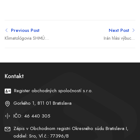
Previous Post
Next Post
Klimatológovia SHMÚ:
Irán hlási výbuchy
Zabudnite na subtrópy,
neďaleko jadrovej
čaká nás niečo iné. Prečo
elektrárne Búšehr, v
Slovensku dramaticky
Jordánsku počuť sirény
chýba voda?
Kontakt
Register obchodných spoločností s.r.o.
Gorkého 1, 811 01 Bratislava
IČO: 46 440 305
Zápis v Obchodnom registri Okresného súdu Bratislava I,
oddiel: Sro, Vl.č.: 77396/B