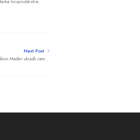
sterka hospodárstva.
Next Post
ákovi Maďari ukradli cement
osom (názor Štefana Kišša)