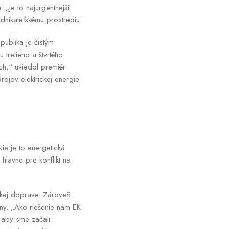
„Je to najurgentnejší
dnikateľskému prostrediu.
publika je čistým
tretieho a štvrtého
ch,“ uviedol premiér.
rojov elektrickej energie
e je to energetická
lavne pre konflikt na
eckej doprave. Zároveň
iny. „Ako riešenie nám EK
, aby sme začali