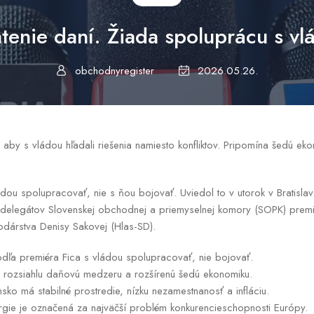
atenie daní. Žiada spoluprácu s vl
obchodnyregister
2026.05.26.
 aby s vládou hľadali riešenia namiesto konfliktov. Pripomína šedú eko
.
ádou spolupracovať, nie s ňou bojovať. Uviedol to v utorok v Bratislav
delegátov Slovenskej obchodnej a priemyselnej komory (SOPK) premi
podárstva Denisy Sakovej (Hlas-SD).
odľa premiéra Fica s vládou spolupracovať, nie bojovať.
a rozsiahlu daňovú medzeru a rozšírenú šedú ekonomiku.
nsko má stabilné prostredie, nízku nezamestnanosť a infláciu.
ergie je označená za najväčší problém konkurencieschopnosti Európy.