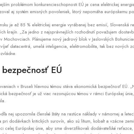
ejším problémom konkurencieschopnosti EÚ je cena elektrickej energie. 
tizoval aj systém emisných povoleniek, ktorý nepomáha európskemu po
sku je až 85 % elektrickej energie vyrábanej bez emisií, Slovenská re
ých krajín. „Za jedno z najsprávnejších rozhodnutí považujem dostavbu 
e v Mochovciach. Plánujeme nový jadrový blok v Jaslovských Bohunicia
íjať datacentrá, umelá inteligencia, elektromobilita, tak bez nových zd
ezvládne.
 bezpečnosť EÚ
vaniach v Bruseli hlavnou témou stáva ekonomická bezpečnosť EÚ. „Ni
ká bezpečnosť je už viac rezonujúcou témou v rámci Európskej únie, h
la.
dľa nej upozornila členské štáty na rastúce náklady v námornej a let
a pri dodávkach kritických surovín, ako sú lítium, kobalt a vzácne zem
ci celej Európskej únie, aby sme diverzifikovali dodávateľské reťazce