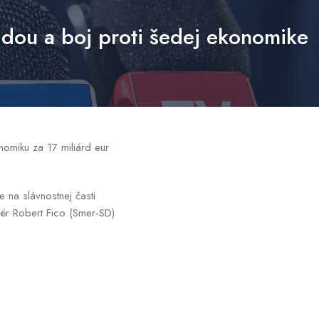
ádou a boj proti šedej ekonomike
nomiku za 17 miliárd eur
e na slávnostnej časti
ér Robert Fico (Smer-SD)