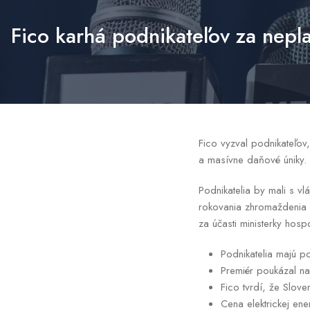
Fico karhá podnikateľov za nepl
Fico vyzval podnikateľov,
a masívne daňové úniky
Podnikatelia by mali s vl
rokovania zhromaždenia 
za účasti ministerky hos
Podnikatelia majú p
Premiér poukázal n
Fico tvrdí, že Slove
Cena elektrickej en