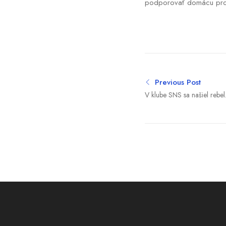
podporovať domácu produk
Previous Post
V klube SNS sa našiel rebel
odmietol podpísať odvolan