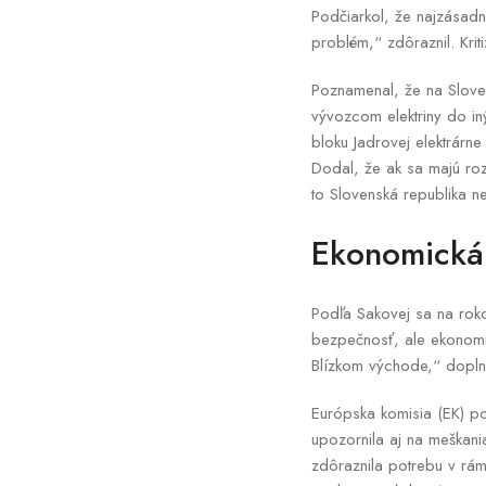
Podčiarkol, že najzásadn
problém,“ zdôraznil. Kri
Poznamenal, že na Sloven
vývozcom elektriny do in
bloku Jadrovej elektrárn
Dodal, že ak sa majú rozv
to Slovenská republika n
Ekonomická
Podľa Sakovej sa na roko
bezpečnosť, ale ekonomic
Blízkom východe,“ doplni
Európska komisia (EK) po
upozornila aj na meškani
zdôraznila potrebu v rám