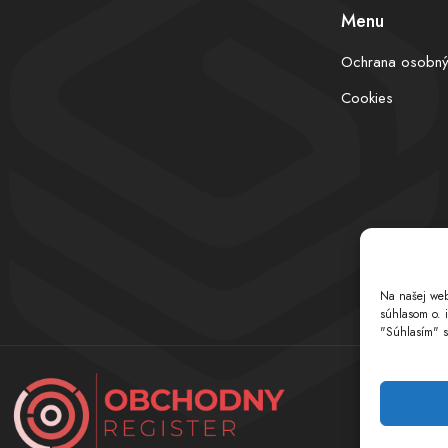
Menu
Ochrana osobný
Cookies
Na našej web
súhlasom o. 
"Súhlasím" s