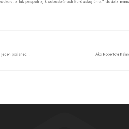
ciu, a tak prispeli aj k sebestačnosti Európskej únie,“ dodala mini
. Jeden poslanec
Ako Robertovi Kaliň
ie Tomáša Tarabu
priamo pod n