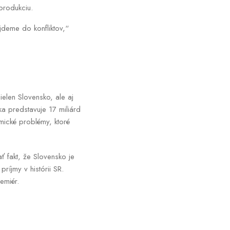
produkciu.
deme do konfliktov,“
ielen Slovensko, ale aj
a predstavuje 17 miliárd
mické problémy, ktoré
 fakt, že Slovensko je
ríjmy v histórii SR.
emiér.