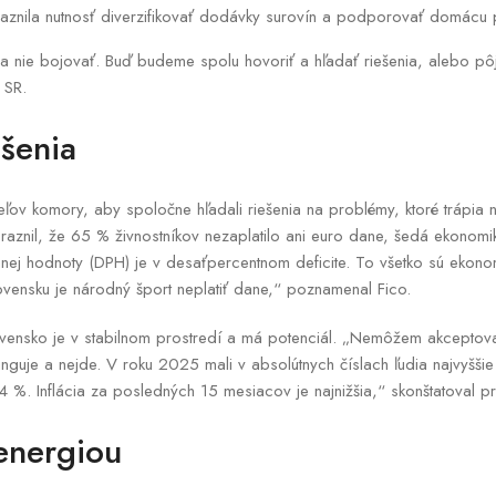
aznila nutnosť diverzifikovať dodávky surovín a podporovať domácu 
 nie bojovať. Buď budeme spolu hovoriť a hľadať riešenia, alebo pôj
 SR.
ešenia
eľov komory, aby spoločne hľadali riešenia na problémy, ktoré trápia n
aznil, že 65 % živnostníkov nezaplatilo ani euro dane, šedá ekonomik
nej hodnoty (DPH) je v desaťpercentnom deficite. To všetko sú ekono
lovensku je národný šport neplatiť dane,“ poznamenal Fico.
ovensko je v stabilnom prostredí a má potenciál. „Nemôžem akceptovať
unguje a nejde. V roku 2025 mali v absolútnych číslach ľudia najvyššie p
%. Inflácia za posledných 15 mesiacov je najnižšia,“ skonštatoval pr
energiou