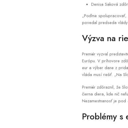
Denisa Saková zdôr
„Poďme spolupracovať, a
povedal predseda vlády
Výzva na ri
Premiér vyzval predstavit
Európu. V príhovore zdôr
eur a výber dane z prida
vláda musí riešiť. „Na S
Premiér zdôraznil, že Sl
čierna diera, kde nič nef
Nezamestnanosť je pod 4 
Problémy s 