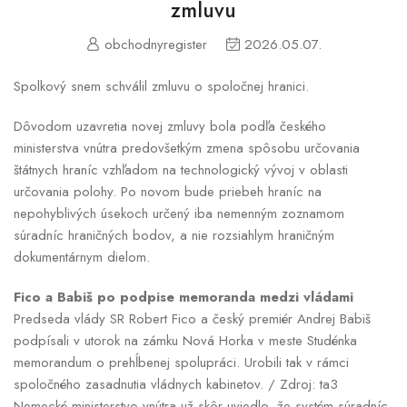
zmluvu
obchodnyregister
2026.05.07.
Spolkový snem schválil zmluvu o spoločnej hranici.
Dôvodom uzavretia novej zmluvy bola podľa českého
ministerstva vnútra predovšetkým zmena spôsobu určovania
štátnych hraníc vzhľadom na technologický vývoj v oblasti
určovania polohy. Po novom bude priebeh hraníc na
nepohyblivých úsekoch určený iba nemenným zoznamom
súradníc hraničných bodov, a nie rozsiahlym hraničným
dokumentárnym dielom.
Fico a Babiš po podpise memoranda medzi vládami
Predseda vlády SR Robert Fico a český premiér Andrej Babiš
podpísali v utorok na zámku Nová Horka v meste Studénka
memorandum o prehĺbenej spolupráci. Urobili tak v rámci
spoločného zasadnutia vládnych kabinetov. / Zdroj: ta3
Nemecké ministerstvo vnútra už skôr uviedlo, že systém súradníc