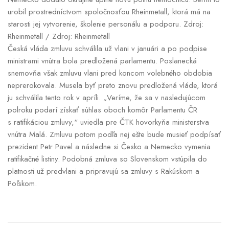
urobil prostredníctvom spoločnosťou Rheinmetall, ktorá má na
starosti jej vytvorenie, školenie personálu a podporu. Zdroj:
Rheinmetall / Zdroj: Rheinmetall
Česká vláda zmluvu schválila už vlani v januári a po podpise
ministrami vnútra bola predložená parlamentu. Poslanecká
snemovňa však zmluvu vlani pred koncom volebného obdobia
neprerokovala. Musela byť preto znovu predložená vláde, ktorá
ju schválila tento rok v apríli. „Veríme, že sa v nasledujúcom
polroku podarí získať súhlas oboch komôr Parlamentu ČR
s ratifikáciou zmluvy,“ uviedla pre ČTK hovorkyňa ministerstva
vnútra Malá. Zmluvu potom podľa nej ešte bude musieť podpísať
prezident Petr Pavel a následne si Česko a Nemecko vymenia
ratifikačné listiny. Podobná zmluva so Slovenskom vstúpila do
platnosti už predvlani a pripravujú sa zmluvy s Rakúskom a
Poľskom.