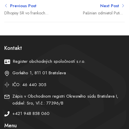
Previous Post
Next Post
Dlhopisy SR vo frankoch
Pašinian odmietol Putina.
prilákali stovku investorov,
Moskva kritizuje
emisia bola najväčšia v
vťahovanie Arménska na
našej histórii
protiruskú obežnú dráhu
Kontakt
Register obchodných spoločností s.r.o.
Gorkého 1, 811 01 Bratislava
IČO: 46 440 305
Zápis v Obchodnom registri Okresného súdu Bratislava I,
oddiel: Sro, Vl.č.: 77396/B
+421 948 858 060
Menu