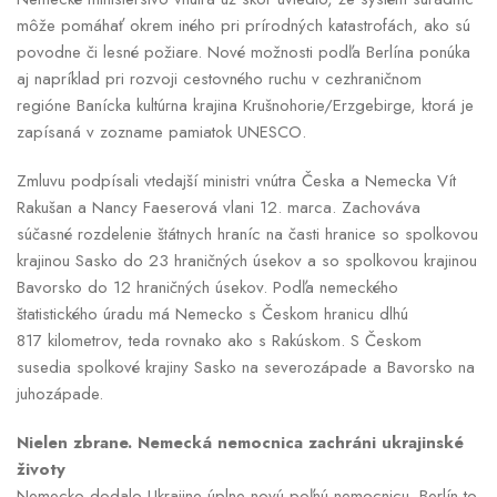
môže pomáhať okrem iného pri prírodných katastrofách, ako sú
povodne či lesné požiare. Nové možnosti podľa Berlína ponúka
aj napríklad pri rozvoji cestovného ruchu v cezhraničnom
regióne Banícka kultúrna krajina Krušnohorie/Erzgebirge, ktorá je
zapísaná v zozname pamiatok UNESCO.
Zmluvu podpísali vtedajší ministri vnútra Česka a Nemecka Vít
Rakušan a Nancy Faeserová vlani 12. marca. Zachováva
súčasné rozdelenie štátnych hraníc na časti hranice so spolkovou
krajinou Sasko do 23 hraničných úsekov a so spolkovou krajinou
Bavorsko do 12 hraničných úsekov. Podľa nemeckého
štatistického úradu má Nemecko s Českom hranicu dlhú
817 kilometrov, teda rovnako ako s Rakúskom. S Českom
susedia spolkové krajiny Sasko na severozápade a Bavorsko na
juhozápade.
Nielen zbrane. Nemecká nemocnica zachráni ukrajinské
životy
Nemecko dodalo Ukrajine úplne novú poľnú nemocnicu. Berlín to