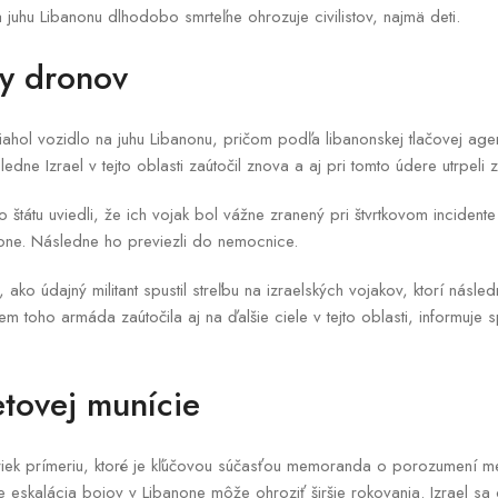
 juhu Libanonu dlhodobo smrteľne ohrozuje civilistov, najmä deti.
y dronov
siahol vozidlo na juhu Libanonu, pričom podľa libanonskej tlačovej age
dne Izrael v tejto oblasti zaútočil znova a aj pri tomto údere utrpeli z
 štátu uviedli, že ich vojak bol vážne zranený pri štvrtkovom incidente
one. Následne ho previezli do nemocnice.
 ako údajný militant spustil streľbu na izraelských vojakov, ktorí násle
Okrem toho armáda zaútočila aj na ďalšie ciele v tejto oblasti, informuje
tovej munície
ek prímeriu, ktoré je kľúčovou súčasťou memoranda o porozumení me
e eskalácia bojov v Libanone môže ohroziť širšie rokovania. Izrael sa 