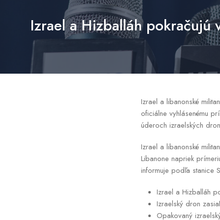
Izrael a Hizballáh pokračujú 
Izrael a libanonské milit
oficiálne vyhlásenému prí
úderoch izraelských dr
Izrael a libanonské milit
Libanone napriek prímeri
informuje podľa stanice 
Izrael a Hizballáh p
Izraelský dron zasia
Opakovaný izraelský 