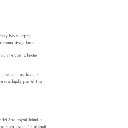
ntúry NNA utrpeli
ranenia dvaja ľudia.
 so strelcom z hnutia
dne zasiahli budovu, z
 spravodajský portál The
dzi Spojenými štátmi a
odmieta stiahnuť z oblastí