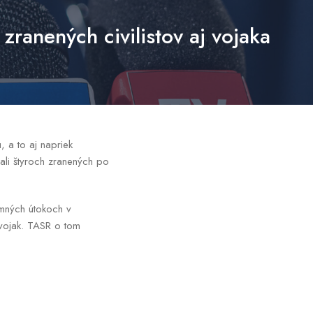
zranených civilistov aj vojaka
, a to aj napriek
dali štyroch zranených po
jomných útokoch v
 vojak. TASR o tom