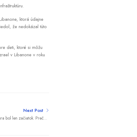
fraštruktúru.
 Libanone, ktorá údajne
viedol, že nedokázal túto
re deti, ktoré si môžu
rael v Libanone v roku
Next Post
ra bol len začiatok. Prečo v
azu vyhrávajú klony Donalda
Trumpa?