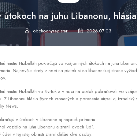
v útokoch na juhu Libanonu, hlásia 
obchodnyregister
2026.07.03.
antné hnutie Hizballáh pokračujú vo vzájomných útokoch na juhu Libanonu
meriu. Najnovšie strety z noci na piatok si na libanonskej strane vyžia
onov.
antné hnutie Hizballáh vo štvrtok a v noci na piatok pokračovali vo vzá
u. Z Libanonu hlásia štyroch zranených a poranenia utrpel aj izraelský
Sky News.
okračujú v útokoch v Libanone aj napriek prímeriu.
hol vozidlo na juhu Libanonu a zranil dvoch ľudí.
úder v tej istej oblasti zranil ďalšie dve osoby.