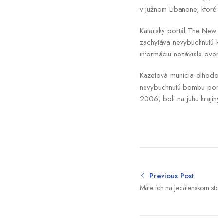
v južnom Libanone, ktoré o
Katarský portál The New A
zachytáva nevybuchnutú ka
informáciu nezávisle over
Kazetová munícia dlhodob
nevybuchnutú bombu pomýl
2006, boli na juhu krajin
Previous Post
Máte ich na jedálenskom st
prispievať k pocitu chaosu 