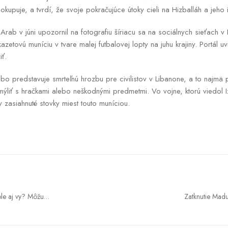
kupuje, a tvrdí, že svoje pokračujúce útoky cieli na Hizballáh a jeho in
rab v júni upozornil na fotografiu šíriacu sa na sociálnych sieťach v
zetovú muníciu v tvare malej futbalovej lopty na juhu krajiny. Portál u
iť.
o predstavuje smrteľnú hrozbu pre civilistov v Libanone, a to najmä p
iť s hračkami alebo neškodnými predmetmi. Vo vojne, ktorú viedol Iz
y zasiahnuté stovky miest touto muníciou.
ole aj vy? Môžu
Zatknutie Madu
a neporiadku
Latinskej Amerike zr