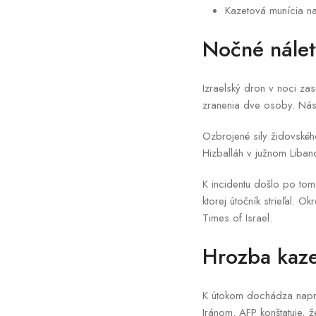
Kazetová munícia na
Nočné nálet
Izraelský dron v noci za
zranenia dve osoby. Násle
Ozbrojené sily židovského
Hizballáh v južnom Liban
K incidentu došlo po tom,
ktorej útočník strieľal. 
Times of Israel.
Hrozba kaze
K útokom dochádza napri
Iránom. AFP konštatuje, ž