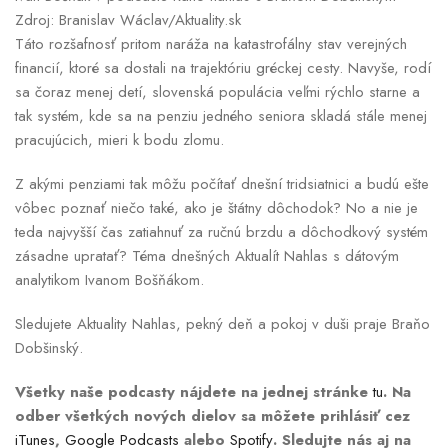
Zdroj: Branislav Wáclav/Aktuality.sk
Táto rozšafnosť pritom naráža na katastrofálny stav verejných
financií, ktoré sa dostali na trajektóriu gréckej cesty. Navyše, rodí
sa čoraz menej detí, slovenská populácia veľmi rýchlo starne a
tak systém, kde sa na penziu jedného seniora skladá stále menej
pracujúcich, mieri k bodu zlomu.
Z akými penziami tak môžu počítať dnešní tridsiatnici a budú ešte
vôbec poznať niečo také, ako je štátny dôchodok? No a nie je
teda najvyšší čas zatiahnuť za ručnú brzdu a dôchodkový systém
zásadne upratať? Téma dnešných Aktualít Nahlas s dátovým
analytikom Ivanom Bošňákom.
Sledujete Aktuality Nahlas, pekný deň a pokoj v duši praje Braňo
Dobšinský.
Všetky naše podcasty nájdete na jednej stránke
tu
. Na
odber všetkých nových dielov sa môžete prihlásiť cez
iTunes
,
Google Podcasts
alebo
Spotify
. Sledujte nás aj na