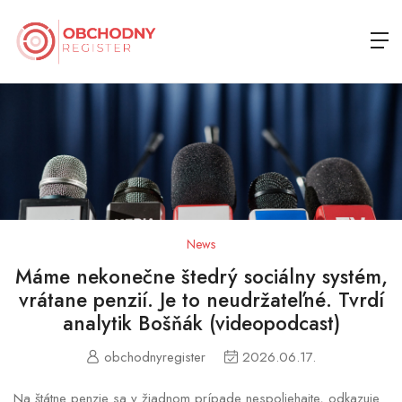
News
Máme nekonečne štedrý sociálny systém,
vrátane penzií. Je to neudržateľné. Tvrdí
analytik Bošňák (videopodcast)
obchodnyregister
2026.06.17.
Na štátne penzie sa v žiadnom prípade nespoliehajte, odkazuje