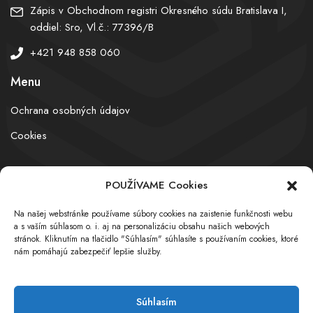
Zápis v Obchodnom registri Okresného súdu Bratislava I,
oddiel: Sro, Vl.č.: 77396/B
+421 948 858 060
Menu
Ochrana osobných údajov
Cookies
POUŽÍVAME Cookies
© obchodnyregister.com – All rights reserved
Na našej webstránke používame súbory cookies na zaistenie funkčnosti webu
a s vaším súhlasom o. i. aj na personalizáciu obsahu našich webových
stránok. Kliknutím na tlačidlo "Súhlasím" súhlasíte s používaním cookies, ktoré
nám pomáhajú zabezpečiť lepšie služby.
Súhlasím