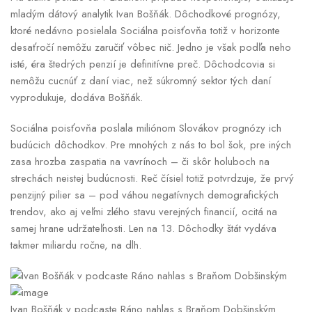
mladým dátový analytik Ivan Bošňák. Dôchodkové prognózy,
ktoré nedávno posielala Sociálna poisťovňa totiž v horizonte
desaťročí nemôžu zaručiť vôbec nič. Jedno je však podľa neho
isté, éra štedrých penzií je definitívne preč. Dôchodcovia si
nemôžu cucnúť z daní viac, než súkromný sektor tých daní
vyprodukuje, dodáva Bošňák.
Sociálna poisťovňa poslala miliónom Slovákov prognózy ich
budúcich dôchodkov. Pre mnohých z nás to bol šok, pre iných
zasa hrozba zaspatia na vavrínoch – či skôr holuboch na
strechách neistej budúcnosti. Reč čísiel totiž potvrdzuje, že prvý
penzijný pilier sa – pod váhou negatívnych demografických
trendov, ako aj veľmi zlého stavu verejných financií, ocitá na
samej hrane udržateľnosti. Len na 13. Dôchodky štát vydáva
takmer miliardu ročne, na dlh.
Ivan Bošňák v podcaste Ráno nahlas s Braňom Dobšinským