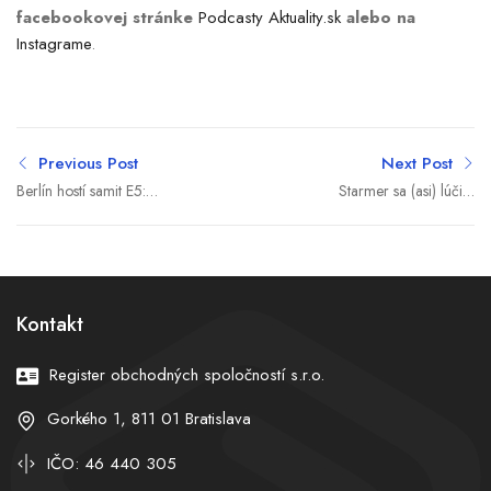
facebookovej stránke
Podcasty Aktuality.sk
alebo na
Instagrame
.
Previous Post
Next Post
Berlín hostí samit E5:
Starmer sa (asi) lúči a
Friedrich Merz pozýva
Musk dáva priestor a
lídrov k spoločným
peniaze krajnej pravici.
rokovaniam o bezpečnosti
Expert vysvetľuje, kam
Európy
smeruje Británia
Kontakt
Register obchodných spoločností s.r.o.
Gorkého 1, 811 01 Bratislava
IČO: 46 440 305