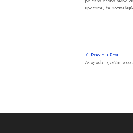
poistená osoba alebo do
upozornil, že pozmeňujú
Previous Post
Ak by bola najväčším pro
pre Michala Fica, zaslúžil b
(komentár Martina Behula)