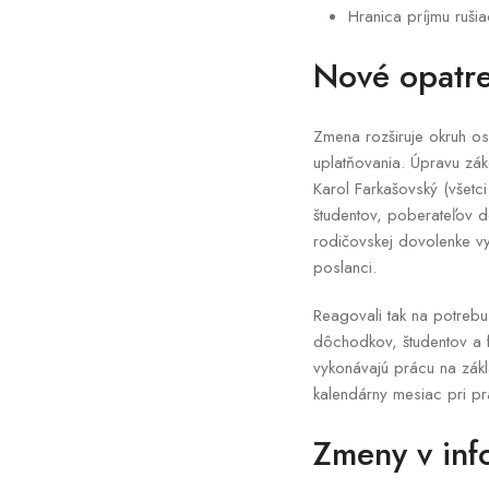
Hranica príjmu ruš
Nové opatr
Zmena rozširuje okruh o
uplatňovania. Úpravu zá
Karol Farkašovský (všetc
študentov, poberateľov 
rodičovskej dovolenke vy
poslanci.
Reagovali tak na potreb
dôchodkov, študentov a 
vykonávajú prácu na zák
kalendárny mesiac pri p
Zmeny v inf