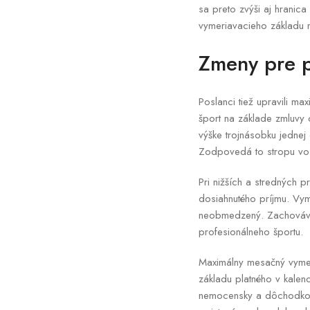
sa preto zvýši aj hrani
vymeriavacieho základu 
Zmeny pre p
Poslanci tiež upravili m
šport na základe zmluvy
výške trojnásobku jedne
Zodpovedá to stropu vo 
Pri nižších a stredných 
dosiahnutého príjmu. Vym
neobmedzený. Zachováva 
profesionálneho športu.
Maximálny mesačný vymer
základu platného v kale
nemocensky a dôchodkov