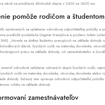
iaca nárok na predčasný dôchodok stúpne z 2400 na 3600 eur.
enie pomôže rodičom a študentom
sôb oprávnených na uplatnenie odvodovej odpočítateľnej položky a pr
kona predložili poslankyňa Dagmar Kramplová a poslanci Adam Lučan
i SNS). „Novela sa dotkne študentov pracujúcich na základe dohody o
dôchodkových dávok, fyzických osôb na materskej dovolenke, otcovs
konávajúcich prácu na základe dohody, ich zamestnávateľov a Sociáln
u zmierniť odvodové zaťaženie vybraných skupín fyzických osôb, najm
fyzických osôb na materskej dovolenke, otcovskej dovolenke alebo ro
lade dohody. Súčasný stav upravuje odvodovú odpočítateľnú položku
rávnom vzťahu na základe dohody.
ormovaní zamestnávateľov