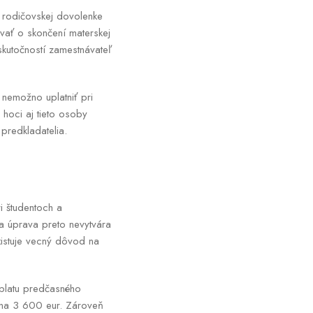
 rodičovskej dovolenke
vať o skončení materskej
kutočností zamestnávateľ
 nemožno uplatniť pri
hoci aj tieto osoby
predkladatelia.
i študentoch a
a úprava preto nevytvára
xistuje vecný dôvod na
ýplatu predčasného
 na 3 600 eur. Zároveň