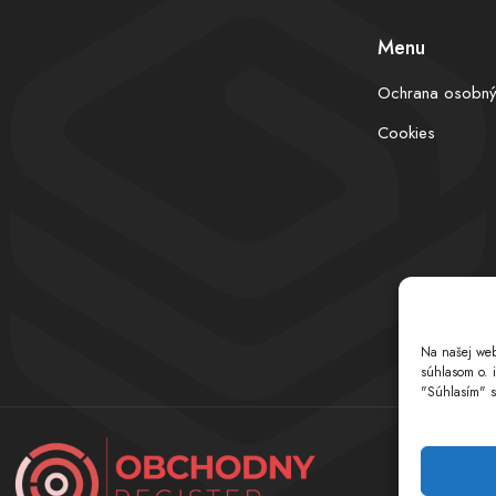
Menu
Ochrana osobný
Cookies
Na našej web
súhlasom o. 
"Súhlasím" s