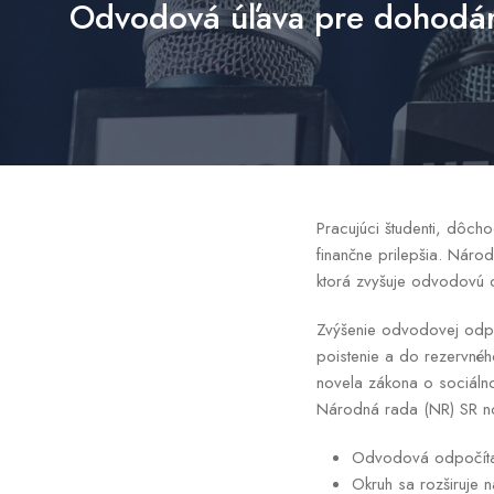
Odvodová úľava pre dohodáro
Pracujúci študenti, dôch
finančne prilepšia. Národ
ktorá zvyšuje odvodovú
Zvýšenie odvodovej odpo
poistenie a do rezervné
novela zákona o sociáln
Národná rada (NR) SR nov
Odvodová odpočítat
Okruh sa rozširuje