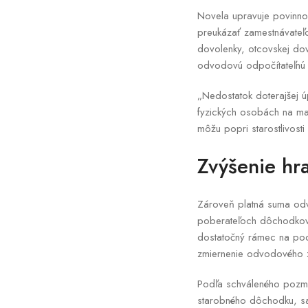
Novela upravuje povinno
preukázať zamestnávateľo
dovolenky, otcovskej dov
odvodovú odpočítateľnú 
„Nedostatok doterajšej ú
fyzických osobách na mat
môžu popri starostlivost
Zvýšenie hr
Zároveň platná suma odvo
poberateľoch dôchodkov,
dostatočný rámec na podp
zmiernenie odvodového z
Podľa schváleného pozme
starobného dôchodku, sa