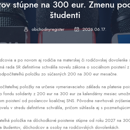
v stúpne na 300 eur. Zmenu pocíti
študenti
obchodnyregister
2026.06.17.
odcovia a po novom aj rodičia na materskej či rodičovskej dovolenke 
ná rada SR definitívne schválila novelu zákona o sociálnom poistení z
 odpočítateľnú položku zo súčasných 200 na 300 eur mesačne.
čítateľnej položky na určenie vymeriavacieho základu na platenie po
ho fondu solidarity z 200 eur na 300 eur za kalendárny mesiac umož
om poistení od poslancov koaličnej SNS. Pôvodne navrhovali zvýšenie
elu v stredu definitívne schválila, pričom súhlasila aj s pozmeňujúc
eľná položka na dôchodkové poistenie stúpne od roku 2027 na 300
 na študentov, dôchodcov a osoby na rodičovských dovolenkách.