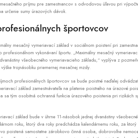
ca mesačného príjmu pre zamestnancov s odvodovou úľavou pri výpoč
na určenie sumy úrazových dávok.
rofesionálnych športovcov
aximálny mesačný vymeriavací základ v sociálnom poistení pri zamestn
 o profesionálnom vykonávaní športu. „Maximálny mesačný vymeriavací
j dvanástiny všeobecného vymeriavacieho základu,“ vyplýva z pozmeň
výške trojnásobku priemernej mesačnej mzdy.
príjmoch profesionálnych športovcov sa bude poistné naďalej odvádza
eriavací základ zamestnávateľa na platenie poistného na úrazové pois
sa tým osobitná ochranná funkcia úrazového poistenia pri rizikách 
iavací základ bude v úhrne 11-násobok jednej dvanástiny všeobecn
ndárnom roku, ktorý dva roky predchádza kalendárnemu roku, za ktorý
o poistená samostatne zárobkovo činná osoba, dobrovoľne nemoc