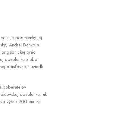
ecizuje podmienky jej
ský, Andrej Danko a
 brigádnickej práci
kej dovolenke alebo
ej poisťovne,“ uviedli
ä poberateľov
dičovskej dovolenke, ak
 vo výške 200 eur za