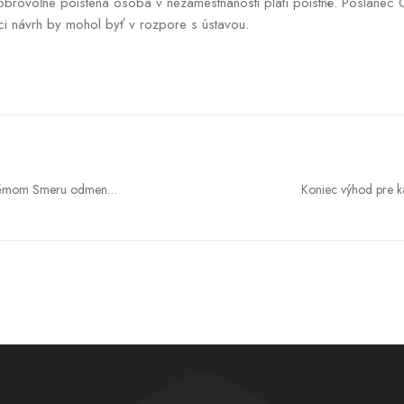
brovoľne poistená osoba v nezamestnanosti platí poistné. Poslanec O
ci návrh by mohol byť v rozpore s ústavou.
blémom Smeru odmena
Koniec výhod pre ka
y si každý cent
úspešn