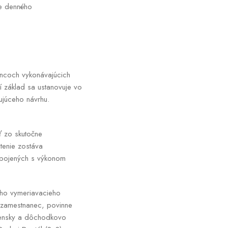
te denného
ancoch vykonávajúcich
 základ sa ustanovuje vo
ujúceho návrhu.
ť zo skutočne
tenie zostáva
spojených s výkonom
ého vymeriavacieho
 zamestnanec, povinne
ensky a dôchodkovo