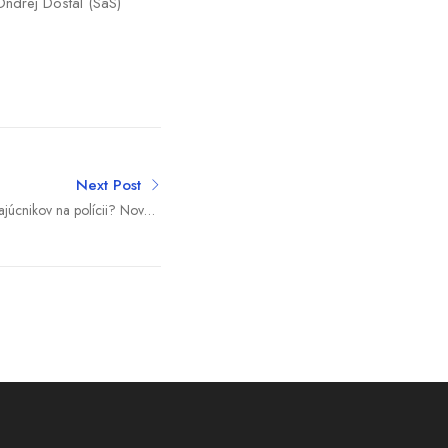
ndrej Dostál (SaS)
Next Post
júcnikov na polícii? Novela
e prešla do druhého čítania