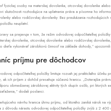
sť fyzickej osoby na materskej dovolenke, otcovskej dovolenke alebo
vi skutočnosti rozhodujúce na uplatnenie práva a písomne ho informo
olenky alebo rodičovskej dovolenky. Bez preukázania rozhodujúcich s
položku neuplatní.
pravy sa prejavuje v tom, že režim odvodovej odpočítateľnej položky
erskej dovolenke, otcovskej dovolenke alebo rodičovskej dovolenke, 
i o dieťa vykonávať zárobkovú činnosť na základe dohody,“ upozornili 
aníc príjmu pre dôchodcov
dovej odpočítateľnej položky limituje rozsah jej praktického účinku pr
 ak ich príjem z dohôd presahuje súčasnú hranicu. „Doterajšia právn
oru obmedzenej zárobkovej aktivity tých skupín osôb, pri ktorých e
aťaženia,“ dodali poslanci.
ňujúceho návrhu hranica úhrnu príjmu, od ktorého zaniká nárok na v
 z dôvodu nárastu odvodovej odpočítateľnej položky zvýši z 2 400