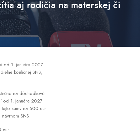
a aj rodičia na materskej či
si od 1. januára 2027
 dielne koaličnej SNS,
istného na dôchodkové
ní od 1. januára 2027
 tejto sumy na 500 eur.
im návrhom SNS.
 eur.