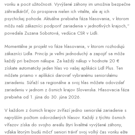
vonku a pocit užitočnosti. Vyvýšené záhony im umožnia bezpečne
záhradkárčiť, čo prospieva nielen ich vitalite, ale aj ich
psychickej pohode. Aktuálne prebieha fáza hlasovania, v ktorom
môžu naši zákazníci podporiť zariadenia v jednotlivých krajoch,“
povedala Zuzana Sobotová, vedúca CSR v Lidli.
Momentálne je projekt vo fáze hlasovania, v ktorom rozhodujú
zákazníci Lidla. Princíp je veľmi jednoduchý a zapojiť sa môže
každý pri bežnom nákupe. Za každý nákup v hodnote 20 €
získate automaticky jeden hlas vo vašej aplikácii Lidl Plus. Ten
môžete priamo v aplikácii darovať vybranému seniorskému
zariadeniu. Súťaží sa regionálne a svoj hlas môžete odovzdať
zariadeniu v jednom z ôsmich krajov Slovenska. Hlasovacia fáza
prebieha od 1. júna do 30. júna 2026.
V každom z ôsmich krajov zvíťazí jedno seniorské zariadenie s
najvyšším počtom odovzdaných hlasov. Každý z týchto ôsmich
víťazov získa do svojho areálu štyri kvalitné vyvýšené záhony,
vďaka ktorým budú môcť seniori tráviť svoj voľný čas vonku ešte