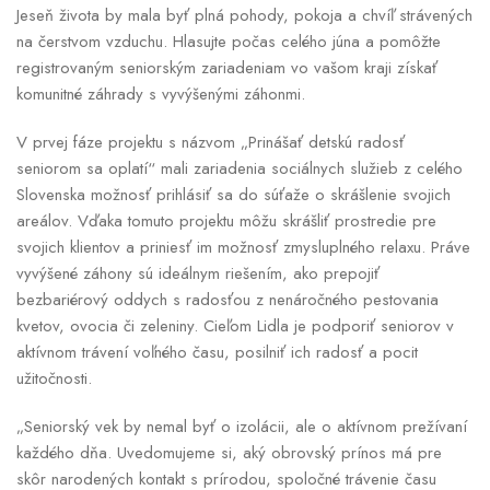
Jeseň života by mala byť plná pohody, pokoja a chvíľ strávených
na čerstvom vzduchu. Hlasujte počas celého júna a pomôžte
registrovaným seniorským zariadeniam vo vašom kraji získať
komunitné záhrady s vyvýšenými záhonmi.
V prvej fáze projektu s názvom „Prinášať detskú radosť
seniorom sa oplatí“ mali zariadenia sociálnych služieb z celého
Slovenska možnosť prihlásiť sa do súťaže o skrášlenie svojich
areálov. Vďaka tomuto projektu môžu skrášliť prostredie pre
svojich klientov a priniesť im možnosť zmysluplného relaxu. Práve
vyvýšené záhony sú ideálnym riešením, ako prepojiť
bezbariérový oddych s radosťou z nenáročného pestovania
kvetov, ovocia či zeleniny. Cieľom Lidla je podporiť seniorov v
aktívnom trávení voľného času, posilniť ich radosť a pocit
užitočnosti.
„Seniorský vek by nemal byť o izolácii, ale o aktívnom prežívaní
každého dňa. Uvedomujeme si, aký obrovský prínos má pre
skôr narodených kontakt s prírodou, spoločné trávenie času