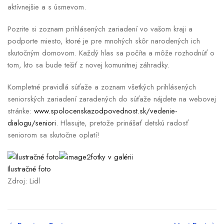
aktívnejšie a s úsmevom.
Pozrite si zoznam prihlásených zariadení vo vašom kraji a
podporte miesto, ktoré je pre mnohých skôr narodených ich
skutočným domovom. Každý hlas sa počíta a môže rozhodnúť o
tom, kto sa bude tešiť z novej komunitnej záhradky.
Kompletné pravidlá súťaže a zoznam všetkých prihlásených
seniorských zariadení zaradených do súťaže nájdete na webovej
stránke:
www.spolocenskazodpovednost.sk/vedenie-
dialogu/seniori
. Hlasujte, pretože prinášať detskú radosť
seniorom sa skutočne oplatí!
2fotky v galérii
Ilustračné foto
Zdroj: Lidl