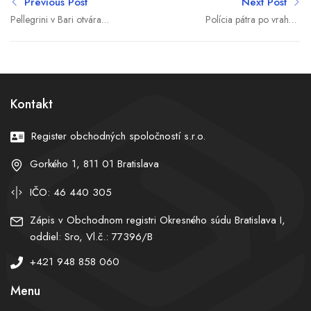
Previous Post
Next Post
Pellegrini v Bari otvára
Polícia pátra po vrahovi
nový slovenský konzulát a
cudzinca v Prahe, obeťou
podpisuje memorandá o
môže byť známy izraelský
spolupráci
podnikateľ
Kontakt
Register obchodných spoločností s.r.o.
Gorkého 1, 811 01 Bratislava
IČO: 46 440 305
Zápis v Obchodnom registri Okresného súdu Bratislava I,
oddiel: Sro, Vl.č.: 77396/B
+421 948 858 060
Menu