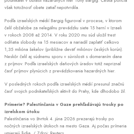
podnikateľ v oblasti hazardných hier Tony Bargig. Česká polícia
však totožnosť obete zatiaľ nepotvrdila.
Podľa izraelských médií Bargig figuroval v procese, v ktorom
čelil obžalobe za nelegálnu prevádzku siete 15 herní v Izraeli
v rokoch 2008 až 2014. V roku 2020 mu súd uložil trest
odňatia slobody na 15 mesiacov a nariadil zaplatiť celkovo
1,35 milióna šekelov (približne deväť miliónov českých korún).
Neskôr čelil aj súdnemu sporu v súvislosti s domeraním dane
z príjmov. Podľa izraelských daňových úradov totiž nepriznal
časť príjmov plynúcich z prevádzkovania hazardných hier.
V posledných rokoch podľa izraelských médií presunul značnú
časť svojich podnikateľských aktivít do Prahy, kde dlhodobo žil.
Prímerie? Palestínčania v Gaze prehľadávajú trosky po
izrelskom útoku
Palestínčania vo štvrtok 4. júna 2026 prezerajú trosky po
nočných izraelských útokoch na mesto Gaza. Aj počas prímeria
umierajú ľudia. / Zdroj: Reuters