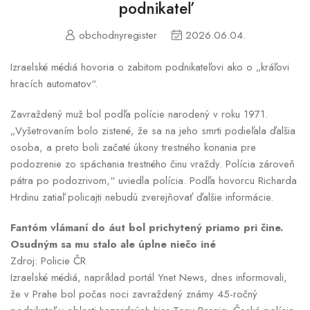
podnikateľ
obchodnyregister
2026.06.04.
Izraelské médiá hovoria o zabitom podnikateľovi ako o „kráľovi
hracích automatov“.
Zavraždený muž bol podľa polície narodený v roku 1971.
„Vyšetrovaním bolo zistené, že sa na jeho smrti podieľala ďalšia
osoba, a preto boli začaté úkony trestného konania pre
podozrenie zo spáchania trestného činu vraždy. Polícia zároveň
pátra po podozrivom,“ uviedla polícia. Podľa hovorcu Richarda
Hrdinu zatiaľ policajti nebudú zverejňovať ďalšie informácie.
Fantóm vlámaní do áut bol prichytený priamo pri čine.
Osudným sa mu stalo ale úplne niečo iné
Zdroj: Policie ČR
Izraelské médiá, napríklad portál Ynet News, dnes informovali,
že v Prahe bol počas noci zavraždený známy 45-ročný