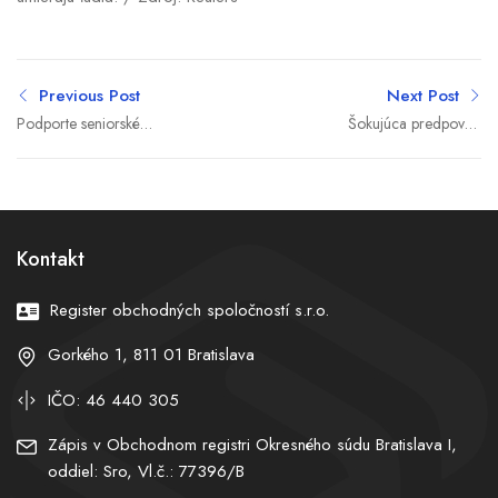
Previous Post
Next Post
Podporte seniorské
Šokujúca predpoveď
zariadenie vo vašom okolí
premiéra: Fico očakáva po
voľbách pat a nevylučuje
návrat k urnám. Hrozí
volebný kolotoč?
Kontakt
Register obchodných spoločností s.r.o.
Gorkého 1, 811 01 Bratislava
IČO: 46 440 305
Zápis v Obchodnom registri Okresného súdu Bratislava I,
oddiel: Sro, Vl.č.: 77396/B