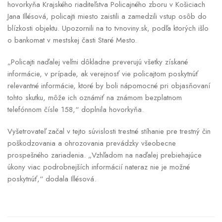
hovorkyňa Krajského riaditeľstva Policajného zboru v Košiciach
Jana Illésová, policajti miesto zaistili a zamedzili vstup osôb do
blízkosti objektu. Upozornili na to tvnoviny.sk, podľa ktorých išlo
o bankomat v mestskej časti Staré Mesto.
„Policajti naďalej veľmi dôkladne preverujú všetky získané
informácie, v prípade, ak verejnosť vie policajtom poskytnúť
relevantné informácie, ktoré by boli nápomocné pri objasňovaní
tohto skutku, môže ich oznámiť na známom bezplatnom
telefónnom čísle 158,“ doplnila hovorkyňa.
Vyšetrovateľ začal v tejto súvislosti trestné stíhanie pre trestný čin
poškodzovania a ohrozovania prevádzky všeobecne
prospešného zariadenia. „Vzhľadom na naďalej prebiehajúce
úkony viac podrobnejších informácií nateraz nie je možné
poskytnúť,“ dodala Illésová.