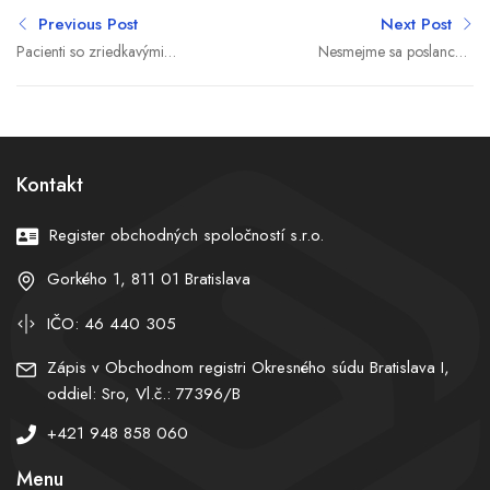
Previous Post
Next Post
Pacienti so zriedkavými
Nesmejme sa poslancovi
ochoreniami čakajú na
Glückovi. Máme vážnejší
lieky v priemere takmer
problém (názor Gréty
dva roky
Gregorovej)
Kontakt
Register obchodných spoločností s.r.o.
Gorkého 1, 811 01 Bratislava
IČO: 46 440 305
Zápis v Obchodnom registri Okresného súdu Bratislava I,
oddiel: Sro, Vl.č.: 77396/B
+421 948 858 060
Menu