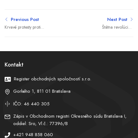
Previous Post
Next Post
Krvavé protesty proti
Štátna revolúcia v
migrantom v Južnej Afrike.
cestovaní: Postačí jedna
Vyplienené domy, útoky na
aplikácia na vlak, autobus
cudzincov a desiatky
aj MHD. Tá však stále
zadržaných
nefunguje
Kontakt
Register obchodných spoločností s.r.o.
Gorkého 1, 811 01 Bratislava
IČO: 46 440 305
Zápis v Obchodnom registri Okresného súdu Bratislava I,
oddiel: Sro, Vl.č.: 77396/B
+421 948 858 060