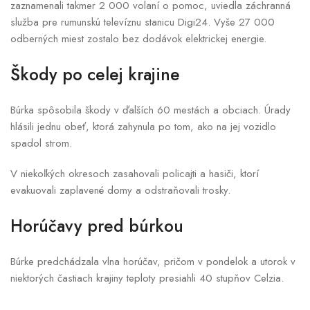
zaznamenali takmer 2 000 volaní o pomoc, uviedla záchranná
služba pre rumunskú televíznu stanicu Digi24. Vyše 27 000
odberných miest zostalo bez dodávok elektrickej energie.
Škody po celej krajine
Búrka spôsobila škody v ďalších 60 mestách a obciach. Úrady
hlásili jednu obeť, ktorá zahynula po tom, ako na jej vozidlo
spadol strom.
V niekoľkých okresoch zasahovali policajti a hasiči, ktorí
evakuovali zaplavené domy a odstraňovali trosky.
Horúčavy pred búrkou
Búrke predchádzala vlna horúčav, pričom v pondelok a utorok v
niektorých častiach krajiny teploty presiahli 40 stupňov Celzia.