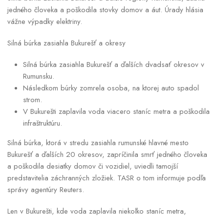
jedného človeka a poškodila stovky domov a áut. Úrady hlásia
vážne výpadky elektriny.
Silná búrka zasiahla Bukurešť a okresy
Silná búrka zasiahla Bukurešť a ďalších dvadsať okresov v
Rumunsku.
Následkom búrky zomrela osoba, na ktorej auto spadol
strom.
V Bukurešti zaplavila voda viacero staníc metra a poškodila
infraštruktúru.
Silná búrka, ktorá v stredu zasiahla rumunské hlavné mesto
Bukurešť a ďalších 20 okresov, zapríčinila smrť jedného človeka
a poškodila desiatky domov či vozidiel, uviedli tamojší
predstavitelia záchranných zložiek. TASR o tom informuje podľa
správy agentúry Reuters.
Len v Bukurešti, kde voda zaplavila niekoľko staníc metra,