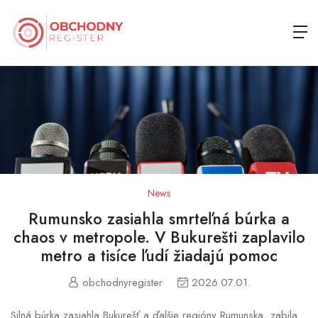
News
Rumunsko zasiahla smrteľná búrka a
chaos v metropole. V Bukurešti zaplavilo
metro a tisíce ľudí žiadajú pomoc
obchodnyregister
2026.07.01.
Silná búrka zasiahla Bukurešť a ďalšie regióny Rumunska, zabila