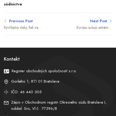
súdnictve
Previous Post
Next Post
Rýchlejšie vlaky, tlak na
Európu sužujú extrémne
Rusov aj otázniky okolo
horúčavy, teploty lámu
štátnych firiem (výber
rekordy
týždňa)
Kontakt
Register obchodných spoločností s.r.o.
Gorkého 1, 811 01 Bratislava
IČO: 46 440 305
Zápis v Obchodnom registri Okresného súdu Bratislava I,
oddiel: Sro, Vl.č.: 77396/B