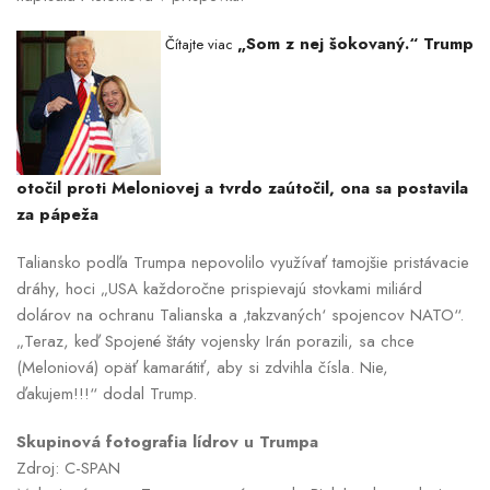
„Som z nej šokovaný.“ Trump
Čítajte viac
otočil proti Meloniovej a tvrdo zaútočil, ona sa postavila
za pápeža
Taliansko podľa Trumpa nepovolilo využívať tamojšie pristávacie
dráhy, hoci „USA každoročne prispievajú stovkami miliárd
dolárov na ochranu Talianska a ‚takzvaných‘ spojencov NATO“.
„Teraz, keď Spojené štáty vojensky Irán porazili, sa chce
(Meloniová) opäť kamarátiť, aby si zdvihla čísla. Nie,
ďakujem!!!“ dodal Trump.
Skupinová fotografia lídrov u Trumpa
Zdroj: C-SPAN