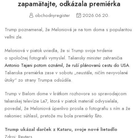
zapamätajte, odkázala premiérka
obchodnyregister
2026.06.20.
Trump poznamenal, že Meloniová je na tom doma s popularitou
veľmi zle.
Meloniová v piatok uviedla, že si Trump svoje tvrdenie
o spoločnej fotografii vymyslel. Taliansky minister zahraničia
Antonio Tajani potom oznámil, že ruší plánovanú cestu do USA
.
Talianska premiérka zase v sobotu „neustále, ničím nevyvolané
útoky“ zo strany Trumpa odsúdila.
Trump v Bielom dome v krátkom rozhovore so spravodajcom
talianskej televízie La7, ktorá v piatok materiál odvysielala,
povedal, že Meloniová úpenlivo prosila o fotografiu s ním a že
nakoniec súhlasil, pretože mu bola premiérky ľúto.
Trump ukázal darček z Kataru, svoje nové lietadlo
Zdroj: Reuters