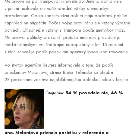
Meloniová sa po Trumpovom návrate do Bieleho domu vlani
v januári usilovala o nadštandardné väzby s americkým
prezidentom. Obaja konzervatívni politici majú podobný pohľad
napríklad na migráciu. Počas vojny proti Iránu ale vzťahy výrazne
ochladli. Chladnejšie vzťahy s Trumpom podľa analytikov môžu
Meloniovci politicky prospieť, pretože americký prezident je
medzi talianskymi voličmi krajne nepopulárny a len 15 percent
z nich schvaľuje podľa prieskumu agentúry Ipsos jeho rokovania.
Vo štvrtok agentúra Reuters informovala o tom, že podľa
prieskumov Meloniovej strana Bratia Talianska sa zhruba
28 percentami zostáva najobľúbenejšou politickou silou v krajine.
54 % povedalo nie, 46 %
Čítajte viac
áno. Meloniová priznala porážku v referende o