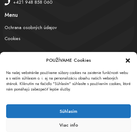
+421 948 858 060
Menu
Ochrana osobných údajov
Cookies
POUŽÍVAME Cookies
© obchodnyregister.com – All rights reserved
Na našej webstránke používame súbory cookies na zaistenie funkčnosti webu
a s vaším súhlasom o. i. aj na personalizáciu obsahu našich webových
stránok. Kliknutím na tlačidlo "Súhlasím" súhlasíte s používaním cookies, ktoré
nám pomáhajú zabezpečiť lepšie služby.
Súhlasím
Viac info