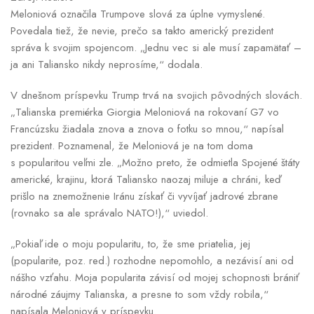
Meloniová označila Trumpove slová za úplne vymyslené.
Povedala tiež, že nevie, prečo sa takto americký prezident
správa k svojim spojencom. „Jednu vec si ale musí zapamätať –
ja ani Taliansko nikdy neprosíme,“ dodala.
V dnešnom príspevku Trump trvá na svojich pôvodných slovách.
„Talianska premiérka Giorgia Meloniová na rokovaní G7 vo
Francúzsku žiadala znova a znova o fotku so mnou,“ napísal
prezident. Poznamenal, že Meloniová je na tom doma
s popularitou veľmi zle. „Možno preto, že odmietla Spojené štáty
americké, krajinu, ktorá Taliansko naozaj miluje a chráni, keď
prišlo na znemožnenie Iránu získať či vyvíjať jadrové zbrane
(rovnako sa ale správalo NATO!),“ uviedol.
„Pokiaľ ide o moju popularitu, to, že sme priatelia, jej
(popularite, poz. red.) rozhodne nepomohlo, a nezávisí ani od
nášho vzťahu. Moja popularita závisí od mojej schopnosti brániť
národné záujmy Talianska, a presne to som vždy robila,“
napísala Meloniová v príspevku.