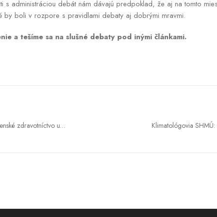
i s administráciou debát nám dávajú predpoklad, že aj na tomto mies
é by boli v rozpore s pravidlami debaty aj dobrými mravmi.
ie a tešíme sa na slušné debaty pod inými článkami.
enské zdravotníctvo u
Klimatológovia SHMÚ: 
 dlhodobo rokuje s
nás niečo iné. Prečo