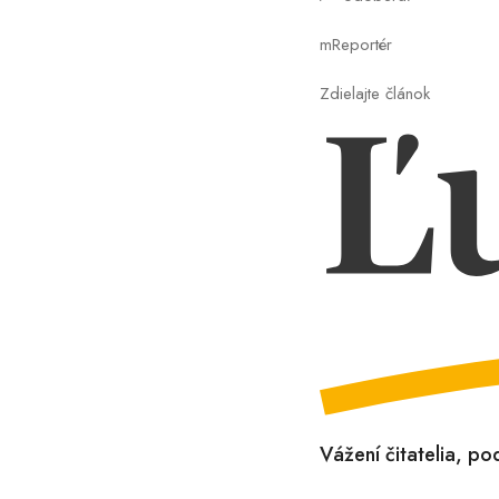
mReportér
Zdielajte článok
Vážení čitatelia, p