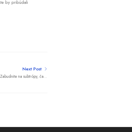
te by pribúdali
Next Post
Zabudnite na subtrópy, čaká
 Slovensku dramaticky chýba
voda?