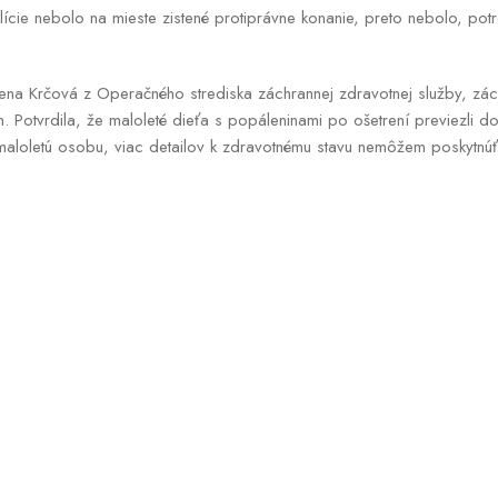
ície nebolo na mieste zistené protiprávne konanie, preto nebolo, pot
na Krčová z Operačného strediska záchrannej zdravotnej služby, zác
. Potvrdila, že maloleté dieťa s popáleninami po ošetrení previezli
maloletú osobu, viac detailov k zdravotnému stavu nemôžem poskytnúť,