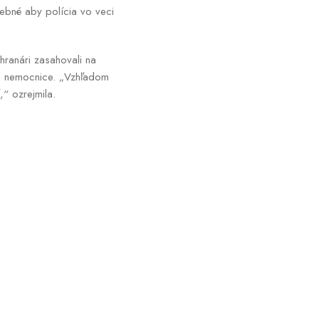
rebné aby polícia vo veci
hranári zasahovali na
 do nemocnice. „Vzhľadom
“ ozrejmila.