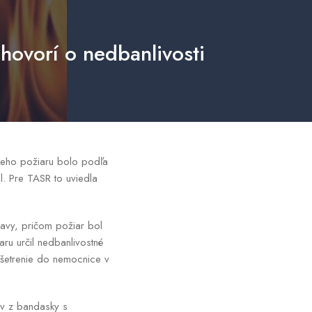
 hovorí o nedbanlivosti
šieho požiaru bolo podľa
il. Pre TASR to uviedla
navy, pričom požiar bol
aru určil nedbanlivostné
ošetrenie do nemocnice v
ov z bandasky s