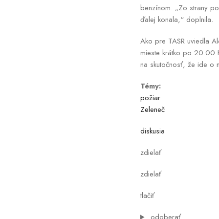
benzínom. „Zo strany pol
ďalej konala,“ doplnila.
Ako pre TASR uviedla Ale
mieste krátko po 20.00 h
na skutočnosť, že ide o 
Témy:
požiar
Zeleneč
diskusia
zdielať
zdielať
tlačiť
odoberať