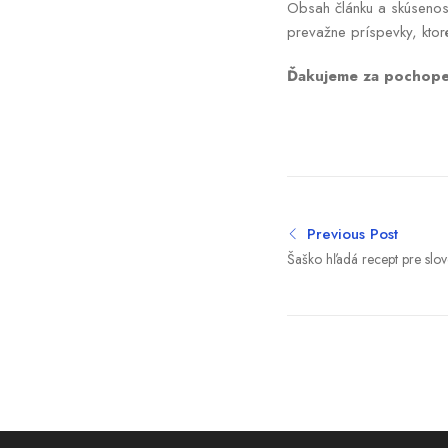
Obsah článku a skúsenost
prevažne príspevky, ktor
Ďakujeme za pochopen
Previous Post
Šaško hľadá recept pre slov
najlepších ekonómov sveta,
odborníkmi OECD