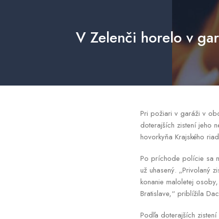
V Zelenči horelo v gar
Pri požiari v garáži v o
doterajších zistení jeho 
hovorkyňa Krajského ria
Po príchode polície sa n
už uhasený. „Privolaný zi
konanie maloletej osoby,
Bratislave,“ priblížila Da
Podľa doterajších ziste