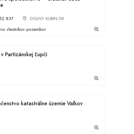
ce
52 837
DOLNY KUBIN DK
tvo vlastníkov pozemkov
 Partizánskej Ľupči
čenstvo katastrálne územie Valkov