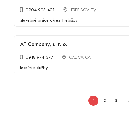
0904 908 421
TREBISOV TV
stavebné práce okres Trebišov
AF Company, s. r. o.
0918 974 347
CADCA CA
lesnícke služby
1
2
3
…