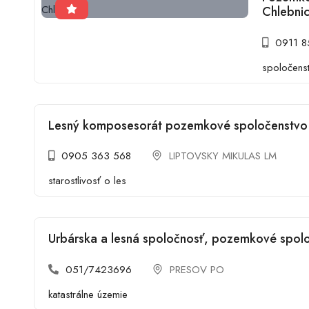
Chlebni
0911 8
spoločens
Lesný komposesorát pozemkové spoločenstvo v
0905 363 568
LIPTOVSKY MIKULAS LM
starostlivosť o les
Urbárska a lesná spoločnosť, pozemkové spolo
051/7423696
PRESOV PO
katastrálne územie