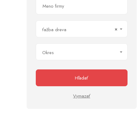
×
ťažba dreva
Okres
Hľadať
Vymazať