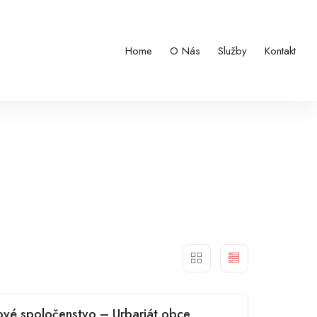
Home
O Nás
Služby
Kontakt
vé spoločenstvo – Urbariát obce