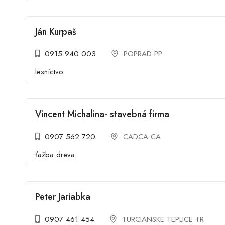
Ján Kurpaš
0915 940 003
POPRAD PP
lesníctvo
Vincent Michalina- stavebná firma
0907 562 720
CADCA CA
ťažba dreva
Peter Jariabka
0907 461 454
TURCIANSKE TEPLICE TR