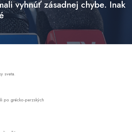
 mali vyhnúť zásadnej chybe. Inak
é
ky sveta.
ili po grécko-perzských