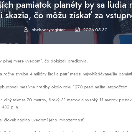
ších pamiatok planéty by sa ľudia
si skazia, čo môžu získať za vstupn
obchodnyregister
2026.05.30.
 v plnej miere uvedomí, čo dokázali predkovia.
a ročne zhruba 4 milióny ľudí a patrí medzi najvyhľadávanejšie pamiat
ybudovali masívne hradby okolo roku 1270 pred našim letopočtom.
n dlhý takmer 70 metrov, široký 31 metrov a vysoký 11 metrov postav
432 p. n. l.
si človek naplno uvedomí jeho impozantnosť.