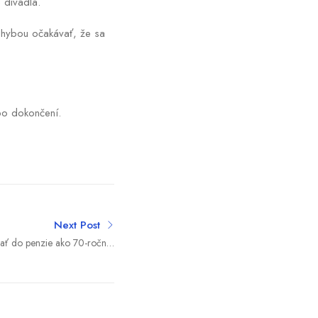
 divadlá.
 chybou očakávať, že sa
po dokončení.
Next Post
ť do penzie ako 70-roční?
ý systém je už neudržateľný