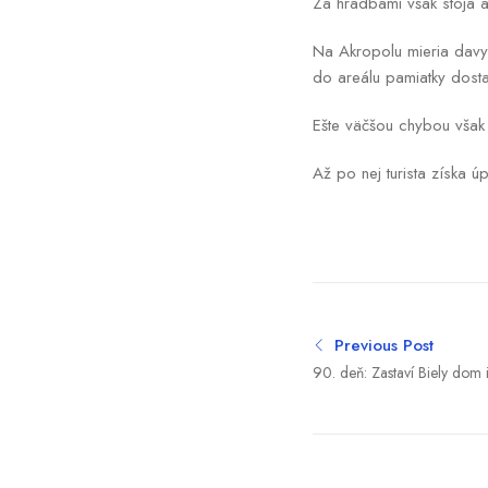
Za hradbami však stoja a
Na Akropolu mieria davy 
do areálu pamiatky dost
Ešte väčšou chybou však
Až po nej turista získa 
Previous Post
90. deň: Zastaví Biely dom 
hrozby? Rokovania sú v zá
podpis však zostáva otázny