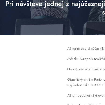
Pri návšteve jednej z najúžasnej
Až na mieste si súčasník
Aténsku Akropolu navštívi
Na vápencovom návrší v
Gigantický chrám Parteno
vojnách v rokoch 447 až 
Až pri osobnej návšteve 