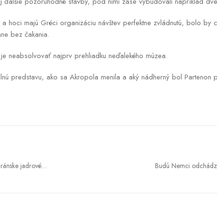
j ďalšie pozoruhodné stavby, pod nimi zase vybudovali napríklad dve
a hoci majú Gréci organizáciu návštev perfektne zvládnutú, bolo by
ane bez čakania.
 je neabsolvovať najprv prehliadku neďalekého múzea.
úplnú predstavu, ako sa Akropola menila a aký nádherný bol Partenon 
iránske jadrové
Budú Nemci odchádza
verečnej fáze, Trumpov
Súčasný dôchodkov